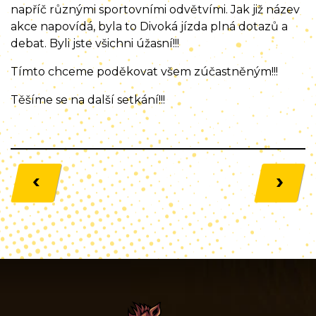
napříč různými sportovními odvětvími. Jak již název
akce napovídá, byla to Divoká jízda plná dotazů a
debat. Byli jste všichni úžasní!!!
Tímto chceme poděkovat všem zúčastněným!!!
Těšíme se na další setkání!!!