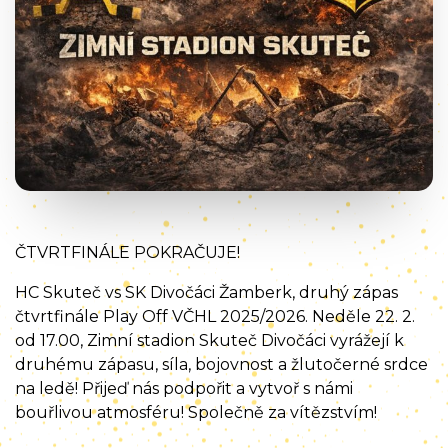
ČTVRTFINÁLE POKRAČUJE!
HC Skuteč vs SK Divočáci Žamberk, druhý zápas
čtvrtfinále Play Off VČHL 2025/2026. Neděle 22. 2.
od 17.00, Zimní stadion Skuteč Divočáci vyrážejí k
druhému zápasu, síla, bojovnost a žlutočerné srdce
na ledě! Přijeď nás podpořit a vytvoř s námi
bouřlivou atmosféru! Společně za vítězstvím!