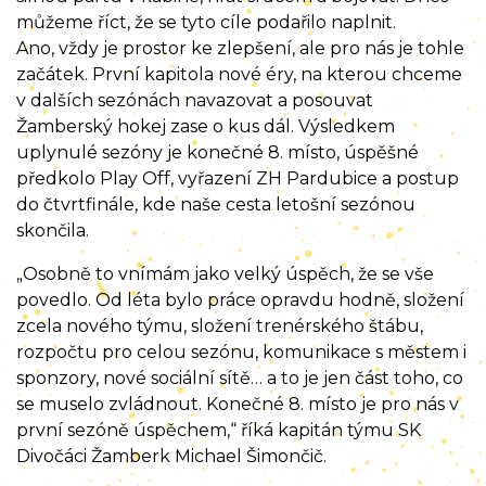
můžeme říct, že se tyto cíle podařilo naplnit.
Ano, vždy je prostor ke zlepšení, ale pro nás je tohle
začátek. První kapitola nové éry, na kterou chceme
v dalších sezónách navazovat a posouvat
Žamberský hokej zase o kus dál. Výsledkem
uplynulé sezóny je konečné 8. místo, úspěšné
předkolo Play Off, vyřazení ZH Pardubice a postup
do čtvrtfinále, kde naše cesta letošní sezónou
skončila.
„Osobně to vnímám jako velký úspěch, že se vše
povedlo. Od léta bylo práce opravdu hodně, složení
zcela nového týmu, složení trenérského štábu,
rozpočtu pro celou sezónu, komunikace s městem i
sponzory, nové sociální sítě… a to je jen část toho, co
se muselo zvládnout. Konečné 8. místo je pro nás v
první sezóně úspěchem,“ říká kapitán týmu SK
Divočáci Žamberk Michael Šimončič.