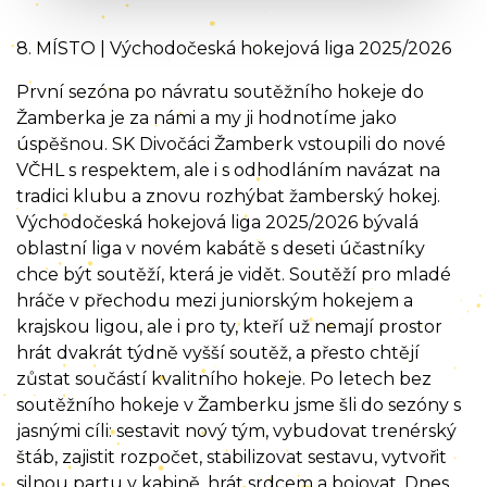
8. MÍSTO | Východočeská hokejová liga 2025/2026
První sezóna po návratu soutěžního hokeje do
Žamberka je za námi a my ji hodnotíme jako
úspěšnou. SK Divočáci Žamberk vstoupili do nové
VČHL s respektem, ale i s odhodláním navázat na
tradici klubu a znovu rozhýbat žamberský hokej.
Východočeská hokejová liga 2025/2026 bývalá
oblastní liga v novém kabátě s deseti účastníky
chce být soutěží, která je vidět. Soutěží pro mladé
hráče v přechodu mezi juniorským hokejem a
krajskou ligou, ale i pro ty, kteří už nemají prostor
hrát dvakrát týdně vyšší soutěž, a přesto chtějí
zůstat součástí kvalitního hokeje. Po letech bez
soutěžního hokeje v Žamberku jsme šli do sezóny s
jasnými cíli: sestavit nový tým, vybudovat trenérský
štáb, zajistit rozpočet, stabilizovat sestavu, vytvořit
silnou partu v kabině, hrát srdcem a bojovat. Dnes