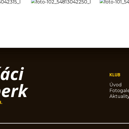
áci
KLUB
erk
Úvod
Fotogale
Aktualit
9.