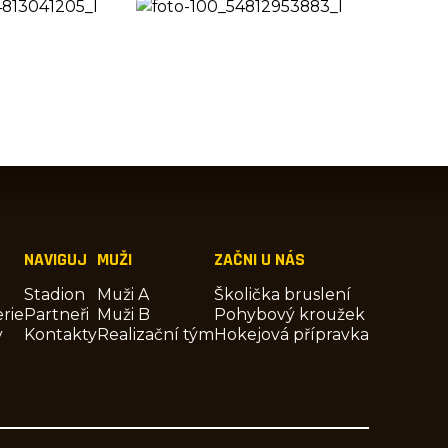
NAVIGUJ
MUŽI
ZAČNI U NÁS
Stadion
Muži A
Školička bruslení
rie
Partneři
Muži B
Pohybový kroužek
y
Kontakty
Realizační tým
Hokejová přípravka