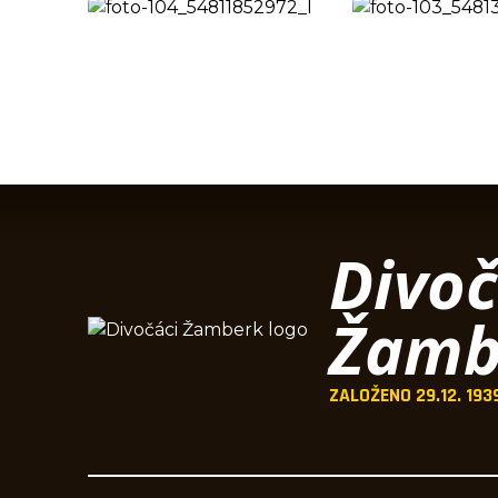
Divoč
Žamb
ZALOŽENO 29.12. 193